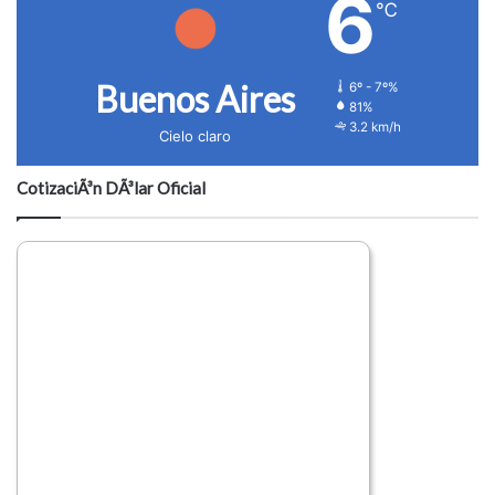
6
℃
Buenos Aires
6º - 7º%
81%
3.2 km/h
Cielo claro
CotizaciÃ³n DÃ³lar Oficial