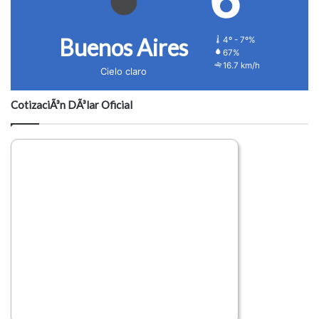
Buenos Aires
4º - 7º%
67%
16.7 km/h
Cielo claro
CotizaciÃ³n DÃ³lar Oficial