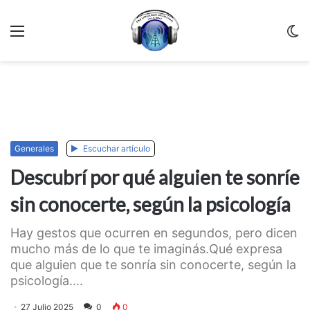
Menu
C
m
Generales
Escuchar artículo
Descubrí por qué alguien te sonríe
sin conocerte, según la psicología
Hay gestos que ocurren en segundos, pero dicen
mucho más de lo que te imaginás.Qué expresa
que alguien que te sonría sin conocerte, según la
psicología....
27 Julio 2025
0
0