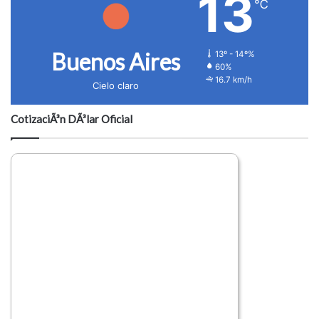
13
℃
Buenos Aires
13º - 14º%
60%
16.7 km/h
Cielo claro
CotizaciÃ³n DÃ³lar Oficial