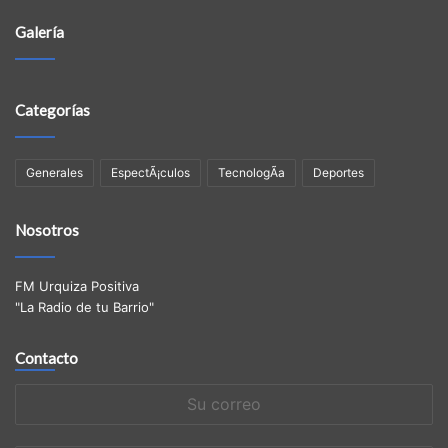
Galería
Categorías
Generales
EspectÃ¡culos
TecnologÃ­a
Deportes
Nosotros
FM Urquiza Positiva
"La Radio de tu Barrio"
Contacto
Su
correo