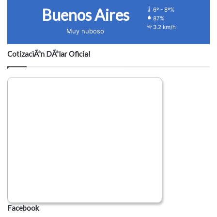
Buenos Aires
6º - 8º%
87%
3.2 km/h
Muy nuboso
CotizaciÃ³n DÃ³lar Oficial
Facebook