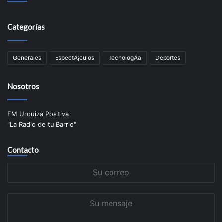
Categorías
Generales
EspectÃ¡culos
TecnologÃ­a
Deportes
Nosotros
FM Urquiza Positiva
"La Radio de tu Barrio"
Contacto
Su
correo
Su
mensaje