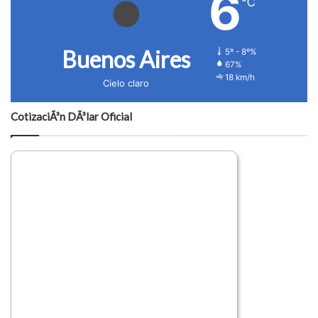
6
℃
Buenos Aires
5º - 8º%
67%
18 km/h
Cielo claro
CotizaciÃ³n DÃ³lar Oficial