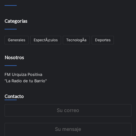
Categorías
Generales
EspectÃ¡culos
TecnologÃ­a
Deportes
Nosotros
FM Urquiza Positiva
"La Radio de tu Barrio"
Contacto
Su
correo
Su
mensaje