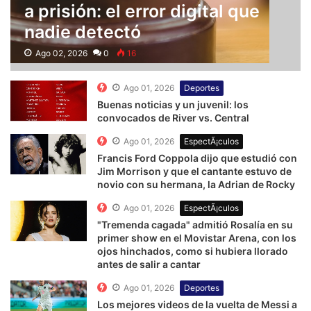
a prisión: el error digital que
nadie detectó
Ago 02, 2026
0
16
Ago 01, 2026
Deportes
Buenas noticias y un juvenil: los
convocados de River vs. Central
Ago 01, 2026
EspectÃ¡culos
Francis Ford Coppola dijo que estudió con
Jim Morrison y que el cantante estuvo de
novio con su hermana, la Adrian de Rocky
Ago 01, 2026
EspectÃ¡culos
"Tremenda cagada" admitió Rosalía en su
primer show en el Movistar Arena, con los
ojos hinchados, como si hubiera llorado
antes de salir a cantar
Ago 01, 2026
Deportes
Los mejores videos de la vuelta de Messi a