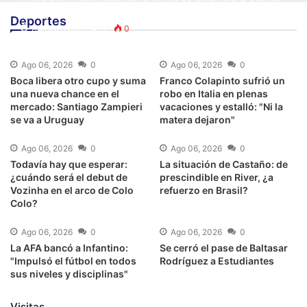
ser el debut de Mastantuono en Fiorentina
Deportes
Ago 06, 2026
0
0
Ago 06, 2026
0
Ago 06, 2026
0
Boca libera otro cupo y suma
Franco Colapinto sufrió un
una nueva chance en el
robo en Italia en plenas
mercado: Santiago Zampieri
vacaciones y estalló: "Ni la
se va a Uruguay
matera dejaron"
Ago 06, 2026
0
Ago 06, 2026
0
Todavía hay que esperar:
La situación de Castaño: de
¿cuándo será el debut de
prescindible en River, ¿a
Vozinha en el arco de Colo
refuerzo en Brasil?
Colo?
Ago 06, 2026
0
Ago 06, 2026
0
La AFA bancó a Infantino:
Se cerró el pase de Baltasar
"Impulsó el fútbol en todos
Rodríguez a Estudiantes
sus niveles y disciplinas"
Visitas