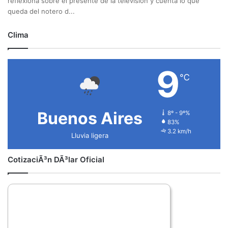
reflexiona sobre el presente de la televisión y cuenta lo que
queda del notero d...
Clima
9
℃
Buenos Aires
8º - 9º%
83%
3.2 km/h
Lluvia ligera
CotizaciÃ³n DÃ³lar Oficial