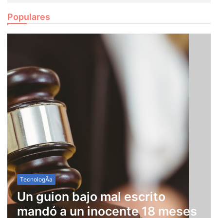
saldrían los fondos
Populares
TecnologÃ­a
Un guion bajo mal escrito
mandó a un inocente 18 meses