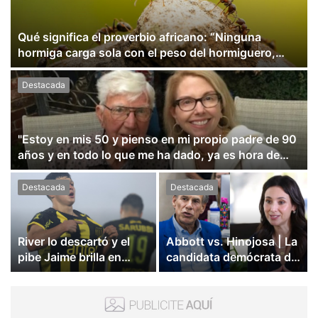
Qué significa el proverbio africano: “Ninguna
hormiga carga sola con el peso del hormiguero,
sino que cada una carga diez veces su propio peso”
Destacada
"Estoy en mis 50 y pienso en mi propio padre de 90
años y en todo lo que me ha dado, ya es hora de
que le dé las gracias"
Destacada
Destacada
River lo descartó y el
Abbott vs. Hinojosa | La
pibe Jaime brilla en
candidata demócrata de
Peñarol de Montevideo:
Texas propone entregar
"¿Nos dieron a Messi?"
1.500 dólares a cada
hogar: de dónde