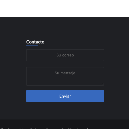
Contacto
Su
correo
Su
mensaje