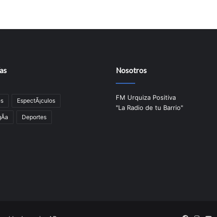
as
Nosotros
FM Urquiza Positiva
es
EspectÃ¡culos
"La Radio de tu Barrio"
Ã­a
Deportes