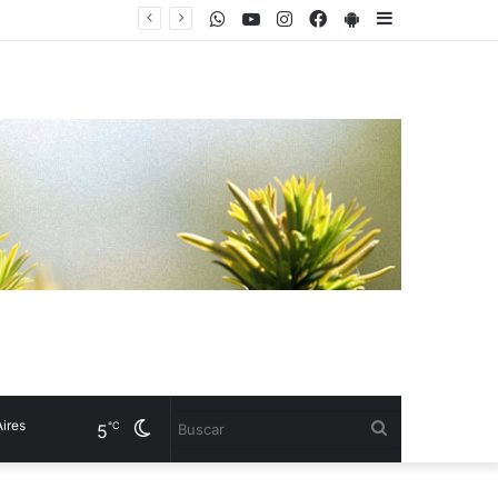
WhatsApp
Youtube
Instagram
Facebook
PlayStore
Sidebar
Pedro Duque, astronauta español: “El Sol es 400 veces más grande que la Luna, pero está 400 veces más lejos; por eso, visto desde la Tierra, lo puede tapar por completo”
s
Cambiar
Buscar
℃
5
modo