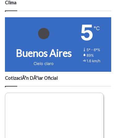
Clima
5
℃
Buenos Aires
5º - 6º%
89%
1.6 km/h
Cielo claro
CotizaciÃ³n DÃ³lar Oficial