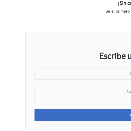
¡Sin 
Se el primero
Escribe 
S
u
n
S
o
u
m
c
b
o
r
m
e
e
n