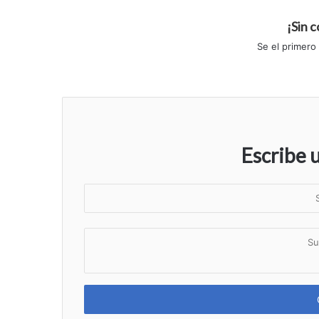
¡Sin 
Se el primero
Escribe 
S
u
n
S
o
u
m
c
b
o
r
m
e
e