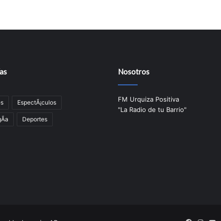
as
Nosotros
FM Urquiza Positiva
es
EspectÃ¡culos
"La Radio de tu Barrio"
Ã­a
Deportes