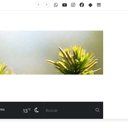
WhatsApp
Youtube
Instagram
Facebook
PlayStore
Sidebar
ás crónica”
Cambiar
Buscar
℃
13
modo