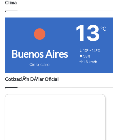
Clima
13
℃
Buenos Aires
13º - 14º%
58%
1.6 km/h
Cielo claro
CotizaciÃ³n DÃ³lar Oficial