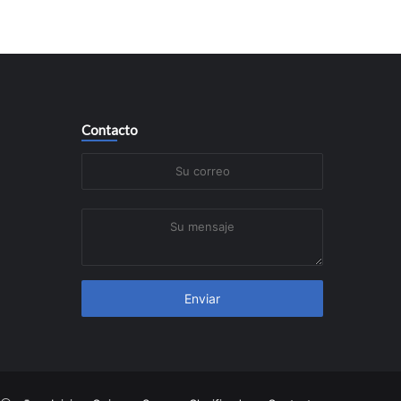
Contacto
Su
correo
Su
mensaje