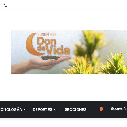
n, logopeda: “Los nódulos se cocinan a fuego lento, son una patología m
Buenos Aires
ECNOLOGÃ­A
DEPORTES
SECCIONES