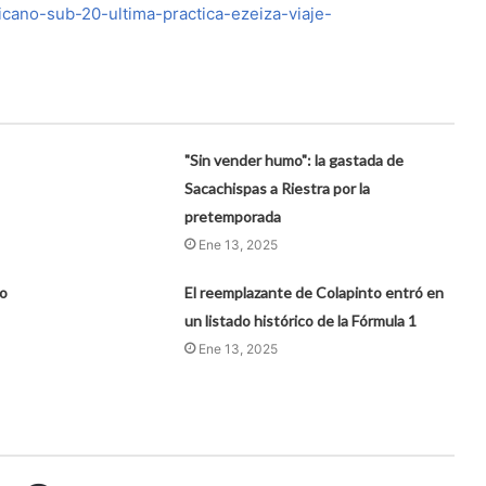
icano-sub-20-ultima-practica-ezeiza-viaje-
"Sin vender humo": la gastada de
Sacachispas a Riestra por la
pretemporada
Ene 13, 2025
vo
El reemplazante de Colapinto entró en
un listado histórico de la Fórmula 1
Ene 13, 2025