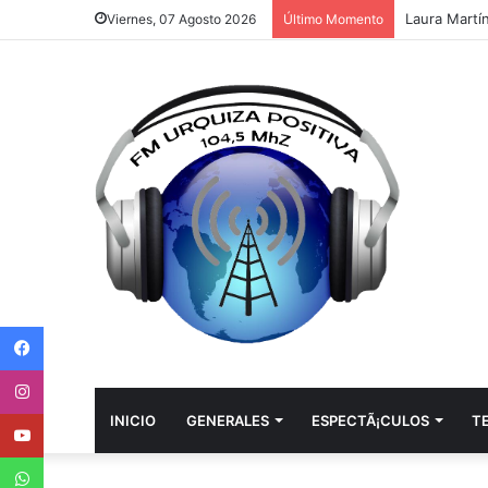
Laura Martí
Viernes, 07 Agosto 2026
Último Momento
Facebook
Instagram
Youtube
INICIO
GENERALES
ESPECTÃ¡CULOS
T
WhatsApp