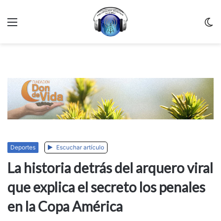
Menu
C
m
Deportes
Escuchar artículo
La historia detrás del arquero viral
que explica el secreto los penales
en la Copa América