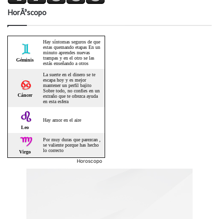
HorÃ³scopo
Horoscopo