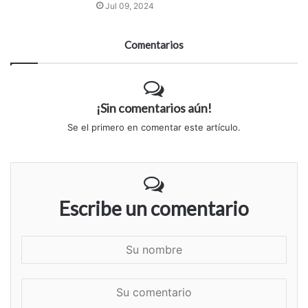
Jul 09, 2024
Comentarios
¡Sin comentarios aún!
Se el primero en comentar este artículo.
Escribe un comentario
S
u
n
S
o
u
m