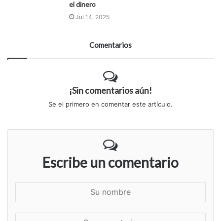
el dinero
Jul 14, 2025
Comentarios
¡Sin comentarios aún!
Se el primero en comentar este artículo.
Escribe un comentario
S
u
n
S
o