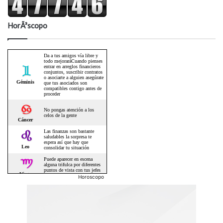
HorÃ³scopo
Horoscopo