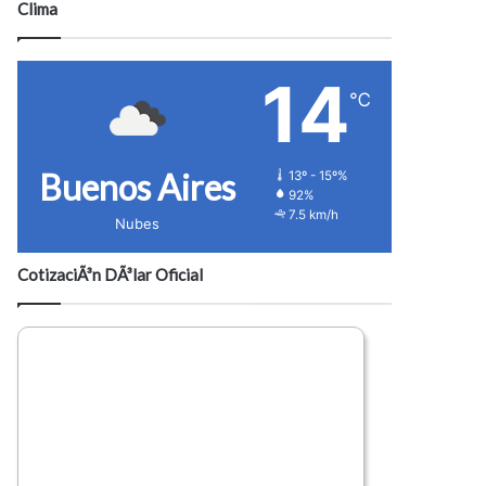
Clima
14
℃
Buenos Aires
13º - 15º%
92%
7.5 km/h
Nubes
CotizaciÃ³n DÃ³lar Oficial