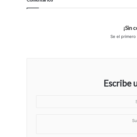
¡Sin 
Se el primero
Escribe 
S
u
n
S
o
u
m
c
b
o
r