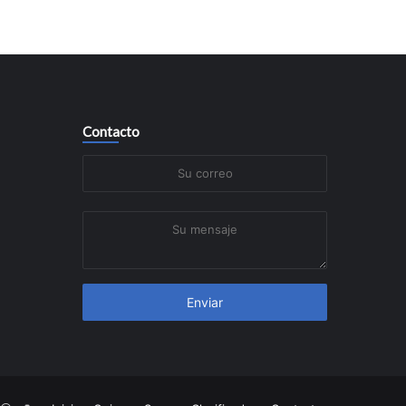
Contacto
Su
correo
Su
mensaje