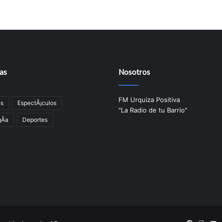
as
Nosotros
FM Urquiza Positiva
es
EspectÃ¡culos
"La Radio de tu Barrio"
Ã­a
Deportes