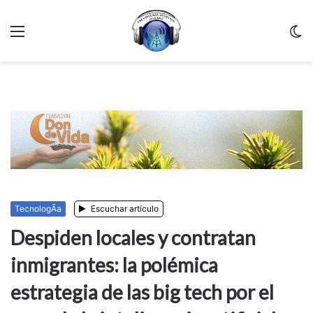
Menu
C
m
TecnologÃ­a
Escuchar artículo
Despiden locales y contratan
inmigrantes: la polémica
estrategia de las big tech por el