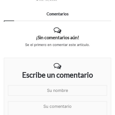
Comentarios
¡Sin comentarios aún!
Se el primero en comentar este artículo.
Escribe un comentario
S
u
n
S
o
u
m
c
b