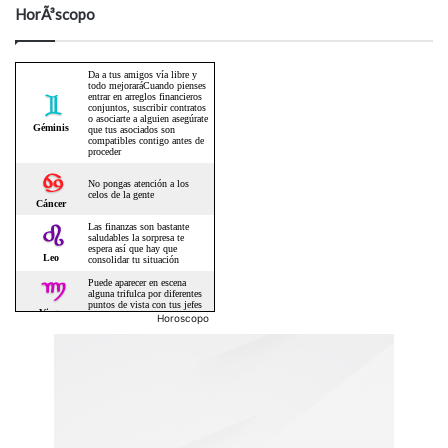
HorÃ³scopo
Horoscopo