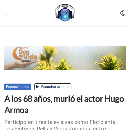
Menu
C
m
EspectÃ¡culos
Escuchar artículo
A los 68 años, murió el actor Hugo
Armoa
Participó en tiras televisivas como Floricienta,
Los Exitosos Pells y Vidas Robadas, entre