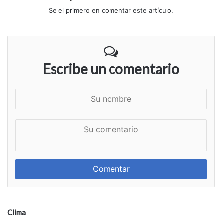
Se el primero en comentar este artículo.
Escribe un comentario
S
u
n
S
o
u
m
c
b
o
r
m
e
e
n
t
a
Clima
r