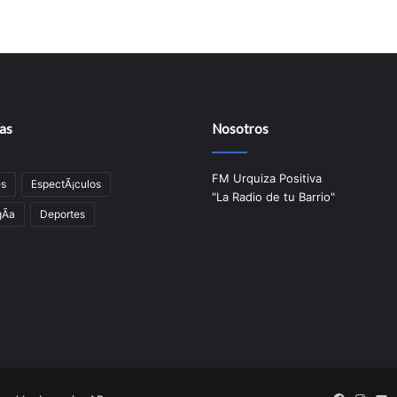
as
Nosotros
FM Urquiza Positiva
es
EspectÃ¡culos
"La Radio de tu Barrio"
Ã­a
Deportes