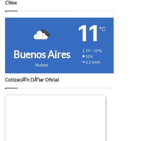
Clima
11
℃
Buenos Aires
11º - 12º%
55%
3.2 km/h
Nubes
CotizaciÃ³n DÃ³lar Oficial