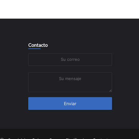
Contacto
Su
correo
Su
mensaje