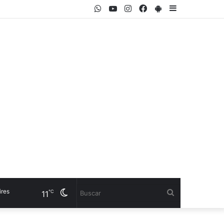
WhatsApp
Youtube
Instagram
Facebook
PlayStore
Sidebar
Cambiar
Buscar
℃
11
modo