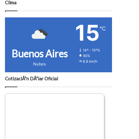
Clima
15
℃
Buenos Aires
14º - 15º%
90%
6.8 km/h
Nubes
CotizaciÃ³n DÃ³lar Oficial