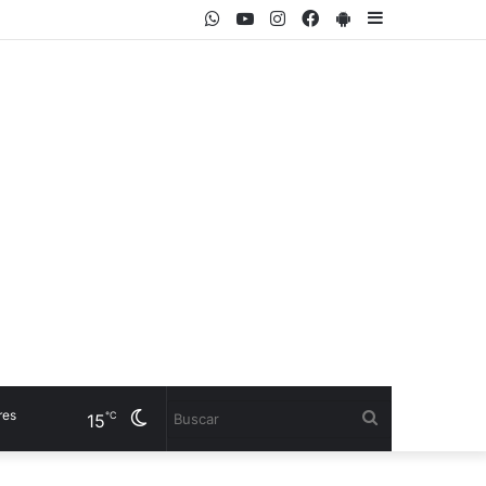
WhatsApp
Youtube
Instagram
Facebook
PlayStore
Sidebar
Cambiar
Buscar
℃
15
modo