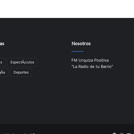
as
Nosotros
FM Urquiza Positiva
es
EspectÃ¡culos
"La Radio de tu Barrio"
Ã­a
Deportes