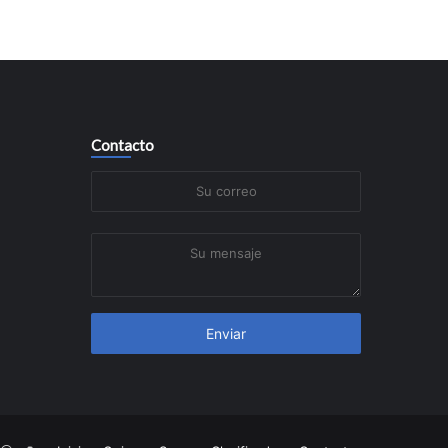
Contacto
Su
correo
Su
mensaje