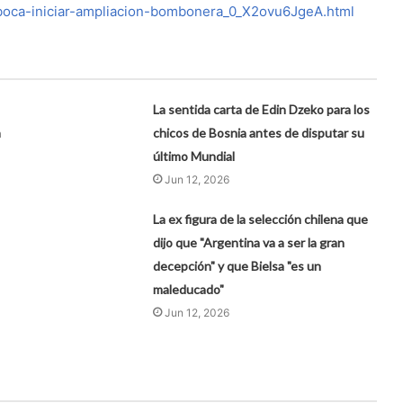
-boca-iniciar-ampliacion-bombonera_0_X2ovu6JgeA.html
La sentida carta de Edin Dzeko para los
n
chicos de Bosnia antes de disputar su
último Mundial
Jun 12, 2026
La ex figura de la selección chilena que
dijo que "Argentina va a ser la gran
decepción" y que Bielsa "es un
maleducado"
Jun 12, 2026