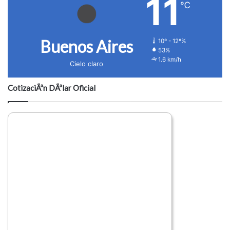
11
℃
Buenos Aires
10º - 12º%
53%
1.6 km/h
Cielo claro
CotizaciÃ³n DÃ³lar Oficial